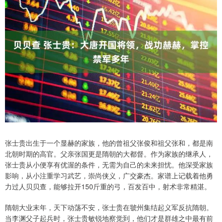
张士贵出生于一个显赫的家族，他的曾祖父张俊和祖父张和，都是南
北朝时期的高官。父亲张国更是隋朝的大都督。作为家族的继承人，
张士贵从小便享有优渥的条件，无需为自己的未来担忧。他深受家族
影响，从小注重学习武艺，崇尚侠义，广交豪杰。家谱上记载着他勇
力过人贝贝查，能够拉开150斤重的弓，百发百中，射术非常精湛。
隋朝大业末年，天下动荡不安，张士贵在虢州集结起义军反抗隋朝。
当李渊父子起兵时，张士贵敏锐地察觉到，他们才是群雄之中最有前