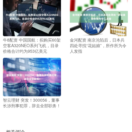
牛8配资 中国国航：拟购买60架
金河配资 南京沦陷后，日本兵
空客A320NEO系列飞机，目录
四处寻找“花姑娘”，所作所为令
价格合计约为953亿美元
人发指
智云理财 突发！300056，董事
长涉刑事犯罪，辞去全部职务！
相关评论