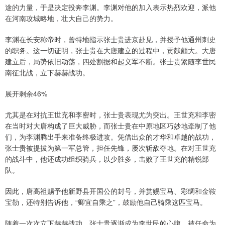
途的力量，于是决定投奔李渊。李渊对他的加入表示热烈欢迎，派他
在河南攻城略地，壮大自己的势力。
李渊在长安称帝时，曾特地指示张士贵进京赴见，并授予他通州刺史
的职务。这一切证明，张士贵在大唐建立的过程中，贡献颇大。大唐
建立后，局势依旧动荡，四处割据和起义军不断。张士贵紧随李世民
南征北战，立下赫赫战功。
展开剩余46%
尤其是在对抗王世充和李密时，张士贵表现尤为突出。王世充和李密
在当时对大唐构成了巨大威胁，而张士贵在中原地区巧妙地牵制了他
们，为李渊腾出手来准备终极进攻。凭借出众的才华和卓越的战功，
张士贵被提拔为第一军总管，担任先锋，屡次斩敌夺地。在对王世充
的战斗中，他还成功组织骑兵，以少胜多，击败了王世充的精锐部
队。
因此，唐高祖赐予他新野县开国公的封号，并赏赐宝马、彩绸和金鞍
宝勒，还特别告诉他，“卿宜自乘之”，鼓励他自己骑乘这匹宝马。
随着一次次立下赫赫战功，张士贵逐渐成为李世民的心腹，被任命为