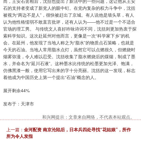
而，王安石罢相后，沈括也提出了新法中的一些问题，这让他从王安
石的支持者变成了新党人的眼中钉。在党内复杂的权力斗争中，沈括
被视为“两边不是人”，很快被赶出了京城。有人说他是墙头草，有人
认为他性格懦弱不敢直言批评，还有人认为——他不过是一个不适合
官场的理工男。 与传统文人喜好吟咏诗词不同，沈括则更加热衷于探
索科学知识。这次赴延州对他而言，更像是一次“科学家下乡”的机
会。在延州，他发现了当地人称之为“脂水”的物质点石策略，也就是
今天的石油。当地人常用脂水点灯，虽然它可以点燃很久，但燃烧时
烟雾弥漫，令人难以忍受。沈括收集了脂水燃烧后的煤烟，制成了墨
水，并命名为“延川石液”。这种墨水比传统的松墨更加光泽、饱满，
仿佛黑漆一般，使用它写出来的字十分亮丽。沈括的这一发现，标志
着他成为中国历史上第一个提出“石油”概念的人。
展开剩余44%
发布于：天津市
和兴网提示：文章来自网络，不代表本站观点。
上一篇：
金河配资 南京沦陷后，日本兵四处寻找“花姑娘”，所作
所为令人发指