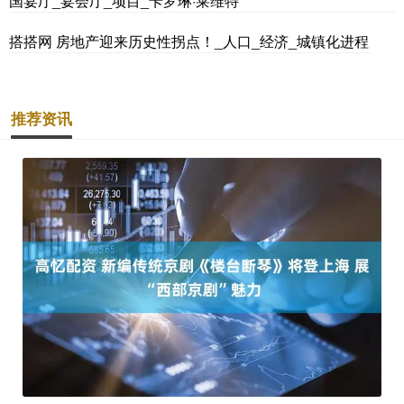
国宴厅_宴会厅_项目_卡罗琳·莱维特
搭搭网 房地产迎来历史性拐点！_人口_经济_城镇化进程
推荐资讯