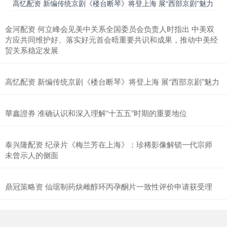
高忆配资 新编传统京剧《楼台断琴》将登上海 展“西部京剧”魅力
金河配资 何立峰会见美中关系全国委员会负责人时指出 中美双
方应共同维护好、落实好元首会晤重要共识和成果，推动中美经
贸关系稳定发展
高忆配资 新编传统京剧《楼台断琴》将登上海 展“西部京剧”魅力
華鑫證券 准确认识和深入理解“十五五”时期的重要地位
泰兴隆配资 纪录片《梅兰芳在上海》：珍稀影像解锁一代宗师
未曾示人的侧面
鼎冠策略资 仙琚制药炔雌醇环丙孕酮片一致性评价申请获受理